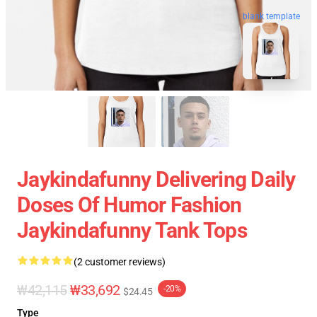
blank template
Jaykindafunny Delivering Daily
Doses Of Humor Fashion
Jaykindafunny Tank Tops
(2 customer reviews)
₩42,115
₩33,692
-20%
$24.45
Type