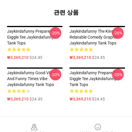
관련 상품
Jaykindafunny Prepare To
Jaykindafunny The King Of
-20%
-20%
Giggle Tee Jaykindafunny
Relatable Comedy Graphic
Tank Tops
Jaykindafunny Tank Tops
₩3,369,210
$24.45
₩3,369,210
$24.45
Jaykindafunny Good Vibes
Jaykindafunny Prepare To
-20%
-20%
And Funny Times Vibe
Giggle Tee Jaykindafunny
Jaykindafunny Tank Tops
Tank Tops
₩3,369,210
$24.45
₩3,369,210
$24.45
Footer