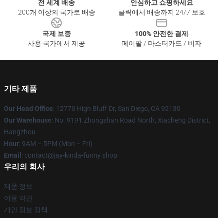
전 세계 배송
안심하고 쇼핑하세요
200개 이상의 국가로 배송
클릭에서 배송까지 24/7 보호
국제 보증
100% 안전한 결제
사용 국가에서 제공
페이팔 / 마스터카드 / 비자
기타 제품
Our Head Office
: 12770 High Bluff Dr, San Diego, CA 92130
Our Warehouse
: No. 9191 Zhongshan Road North, Xiacheng District,
Hangzhou
Hour
: 9AM – 5PM (Mon – Fri)
Email
: contact@jay-kinda-funny.shop
우리의 회사
제품 정보
이용 약관
개인 정보 정책