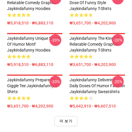
Relatable Comedy Graphic
Dose Of Funny Style
Jaykindafunny Hoodies
Jaykindafunny T-Shirts
₩5,918,510 - ₩6,883,110
₩3,651,700 - ₩4,202,900
Jaykindafunny Unique Sense
Jaykindafunny The King Of
-20%
-20%
Of Humor Motif
Relatable Comedy Graphic
Jaykindafunny Hoodies
Jaykindafunny T-Shirts
₩5,918,510 - ₩6,883,110
₩3,651,700 - ₩4,202,900
Jaykindafunny Prepare To
Jaykindafunny Delivering
-20%
-20%
Giggle Tee Jaykindafunny T-
Daily Doses Of Humor Fashion
Shirts
Jaykindafunny Sweatshirts
₩3,651,700 - ₩4,202,900
₩5,642,910 - ₩6,607,510
더 보기