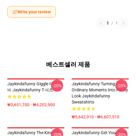
Write your review
1
/
1
베스트셀러 제품
Jaykindafunny Giggle 티에 준
Jaykindafunny Turning
-20%
-20%
비 Jaykindafunny T-셔츠
Ordinary Moments Into Funny
Look Jaykindafunny
Sweatshirts
₩3,651,700 - ₩4,202,900
₩5,642,910 - ₩6,607,510
Jaykindafunny The King Of
Jaykindafunny Get Your Daily
-20%
-20%