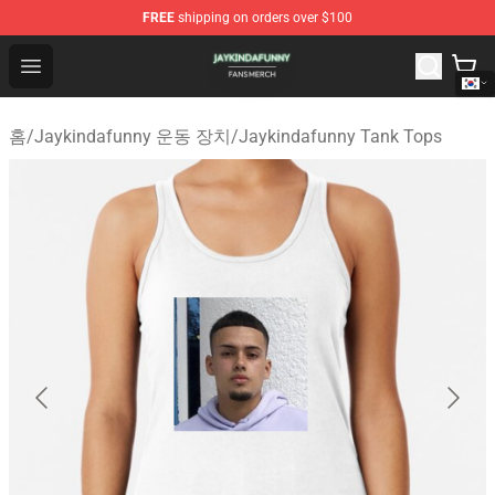
FREE
shipping on orders over $100
Jaykindafunny Shop - Official Jaykindafunny Merchandi
Open menu
홈
/
Jaykindafunny 운동 장치
/
Jaykindafunny Tank Tops