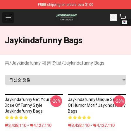
FREE
shipping on orders over $100
Jaykindafunny Shop - Official Jaykindafunny Merchandis
Open menu
Jaykindafunny Bags
홈
/
Jaykindafunny 제품 정보
/
Jaykindafunny Bags
Jaykindafunny Get Your Daily
Jaykindafunny Unique Sense
-20%
-20%
Dose Of Funny Style
Of Humor Motif Jaykindafunny
Jaykindafunny Bags
Bags
₩3,438,110 - ₩4,127,110
₩3,438,110 - ₩4,127,110