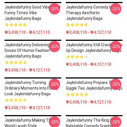
Jaykindafunny Good Vibes And
Jaykindafunny Comedy Is My
-20%
-20%
Funny Times Vibe
Therapy Aesthetic
Jaykindafunny Bags
Jaykindafunny Bags
₩3,438,110 - ₩4,127,110
₩3,438,110 - ₩4,127,110
Jaykindafunny Delivering Daily
Jaykindafunny Still Cracking Us
-20%
-20%
Doses Of Humor Fashion
Up Design Jaykindafunny Bags
Jaykindafunny Bags
₩3,438,110 - ₩4,127,110
₩3,438,110 - ₩4,127,110
Jaykindafunny Turning
Jaykindafunny Prepare To
-20%
-20%
Ordinary Moments Into Funny
Giggle Tee Jaykindafunny Bags
Look Jaykindafunny Bags
₩3,438,110 - ₩4,127,110
₩3,438,110 - ₩4,127,110
Jaykindafunny Making The
Jaykindafunny The King Of
-20%
-20%
World Laugh Style
Relatable Comedy Graphic