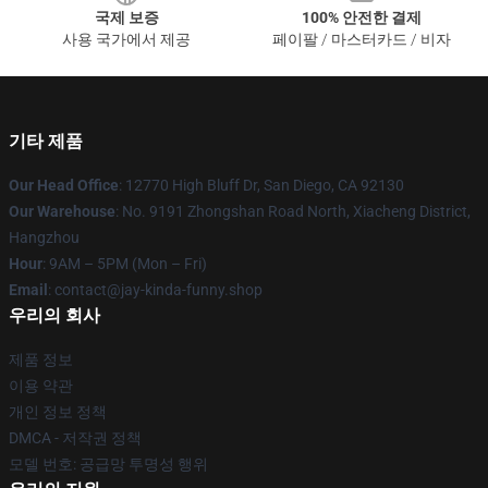
국제 보증
100% 안전한 결제
사용 국가에서 제공
페이팔 / 마스터카드 / 비자
기타 제품
Our Head Office
: 12770 High Bluff Dr, San Diego, CA 92130
Our Warehouse
: No. 9191 Zhongshan Road North, Xiacheng District,
Hangzhou
Hour
: 9AM – 5PM (Mon – Fri)
Email
: contact@jay-kinda-funny.shop
우리의 회사
제품 정보
이용 약관
개인 정보 정책
DMCA - 저작권 정책
모델 번호: 공급망 투명성 행위