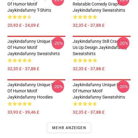
Of Humor Motif
Relatable Comedy Graphic
Jaykindafunny T-Shirts
Jaykindafunny Sweatshirts
20,93 £ - 24,09 £
32,35 £ - 37,88 £
Jaykindafunny Unique Sense
Jaykindafunny Still Cracking
-20%
-20%
Of Humor Motif
Us Up Design Jaykindafunny
Jaykindafunny Sweatshirts
Sweatshirts
32,35 £ - 37,88 £
32,35 £ - 37,88 £
Jaykindafunny Unique Sense
Jaykindafunny Unique Sense
-20%
-20%
Of Humor Motif
Of Humor Motif
Jaykindafunny Hoodies
Jaykindafunny Sweatshirts
33,93 £ - 39,46 £
32,35 £ - 37,88 £
MEHR ANZEIGEN