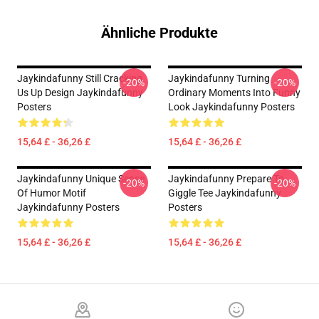
Ähnliche Produkte
Jaykindafunny Still Cracking
Jaykindafunny Turning
-20%
-20%
Us Up Design Jaykindafunny
Ordinary Moments Into Funny
Posters
Look Jaykindafunny Posters
15,64 £ - 36,26 £
15,64 £ - 36,26 £
Jaykindafunny Unique Sense
Jaykindafunny Prepare To
-20%
-20%
Of Humor Motif
Giggle Tee Jaykindafunny
Jaykindafunny Posters
Posters
15,64 £ - 36,26 £
15,64 £ - 36,26 £
Footer