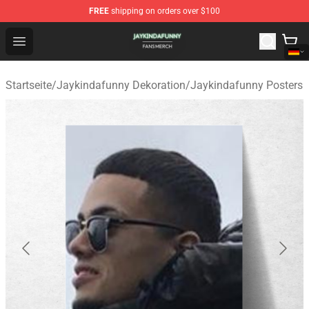
FREE
shipping on orders over $100
Jaykindafunny Shop - Official Jaykindafunny Merchandi
Open menu
Startseite
/
Jaykindafunny Dekoration
/
Jaykindafunny Posters