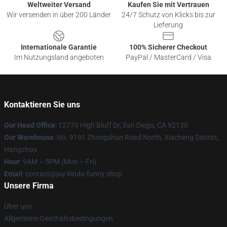
Weltweiter Versand
Kaufen Sie mit Vertrauen
Wir versenden in über 200 Länder
24/7 Schutz von Klicks bis zur
Lieferung
Internationale Garantie
100% Sicherer Checkout
Im Nutzungsland angeboten
PayPal / MasterCard / Visa
Kontaktieren Sie uns
Our Head Office
: 12770 High Bluff Dr, San Diego, CA 92130
Our Warehouse
: No. 9191 Zhongshan Road North, Xiacheng District,
Hangzhou
Hour
: 9AM – 5PM (Mon – Fri)
Email
: contact@jay-kinda-funny.shop
Unsere Firma
Über uns
Allgemeine Geschäftsbedingungen