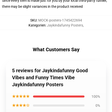
Since every item is made just for you by your local third-party fulfiller,
there may be slight variances in the product received
SKU
:
MOCK-posters-1745422694
Kategorien
:
Jaykindafunny Posters
,
What Customers Say
5 reviews for Jaykindafunny Good
Vibes and Funny Times Vibe
Jaykindafunny Posters
★★★★★
100%
★★★★☆
0%