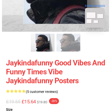
blank template
Jaykindafunny Good Vibes And
Funny Times Vibe
Jaykindafunny Posters
(5 customer reviews)
£19.55
£15.64
-20%
$19.80
Size