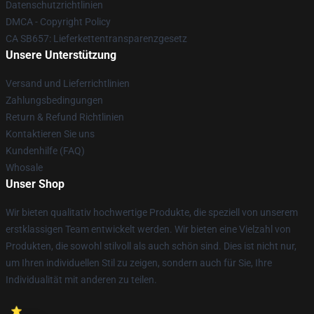
Datenschutzrichtlinien
DMCA - Copyright Policy
CA SB657: Lieferkettentransparenzgesetz
Unsere Unterstützung
Versand und Lieferrichtlinien
Zahlungsbedingungen
Return & Refund Richtlinien
Kontaktieren Sie uns
Kundenhilfe (FAQ)
Whosale
Unser Shop
Wir bieten qualitativ hochwertige Produkte, die speziell von unserem
erstklassigen Team entwickelt werden. Wir bieten eine Vielzahl von
Produkten, die sowohl stilvoll als auch schön sind. Dies ist nicht nur,
um Ihren individuellen Stil zu zeigen, sondern auch für Sie, Ihre
Individualität mit anderen zu teilen.