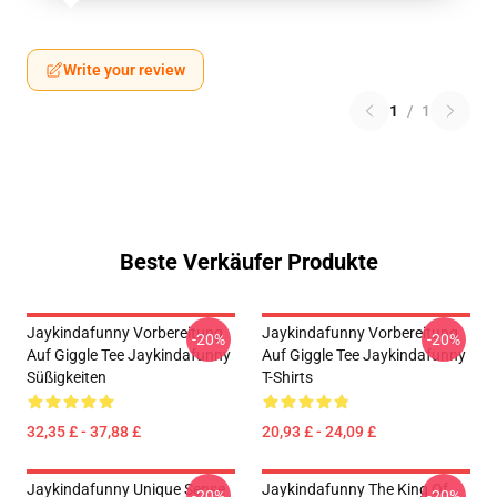
Write your review
1
/
1
Beste Verkäufer Produkte
Jaykindafunny Vorbereitung
Jaykindafunny Vorbereitung
-20%
-20%
Auf Giggle Tee Jaykindafunny
Auf Giggle Tee Jaykindafunny
Süßigkeiten
T-Shirts
32,35 £ - 37,88 £
20,93 £ - 24,09 £
Jaykindafunny Unique Sense
Jaykindafunny The King Of
-20%
-20%