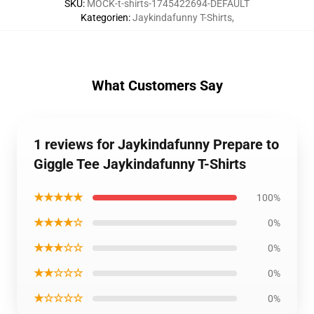
SKU
:
MOCK-t-shirts-1745422694-DEFAULT
Kategorien
:
Jaykindafunny T-Shirts
,
What Customers Say
1 reviews for Jaykindafunny Prepare to
Giggle Tee Jaykindafunny T-Shirts
★★★★★
100%
★★★★☆
0%
★★★☆☆
0%
★★☆☆☆
0%
★☆☆☆☆
0%