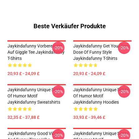
Beste Verkäufer Produkte
Jaykindafunny Vorbereitung
Jaykindafunny Get Your Daily
-20%
-20%
Auf Giggle Tee Jaykindafunny
Dose Of Funny Style
T-Shirts
Jaykindafunny T-Shirts
20,93 £ - 24,09 £
20,93 £ - 24,09 £
Jaykindafunny Unique Sense
Jaykindafunny Unique Sense
-20%
-20%
Of Humor Motif
Of Humor Motif
Jaykindafunny Sweatshirts
Jaykindafunny Hoodies
32,35 £ - 37,88 £
33,93 £ - 39,46 £
Jaykindafunny Good Vibes
Jaykindafunny Unique Sense
-20%
-20%