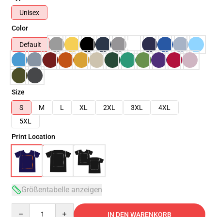
Unisex
Color
Default
Size
S
M
L
XL
2XL
3XL
4XL
5XL
Print Location
Größentabelle anzeigen
Quantity
IN DEN WARENKORB