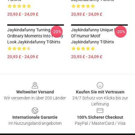
20,93 £ - 24,09 £
20,93 £ - 24,09 £
Jaykindafunny Turning
Jaykindafunny Unique Sense
-20%
-20%
Ordinary Moments Into Funny
Of Humor Motif
Look Jaykindafunny T-Shirts
Jaykindafunny T-Shirts
20,93 £ - 24,09 £
20,93 £ - 24,09 £
Footer
Weltweiter Versand
Kaufen Sie mit Vertrauen
Wir versenden in über 200 Länder
24/7 Schutz von Klicks bis zur
Lieferung
Internationale Garantie
100% Sicherer Checkout
Im Nutzungsland angeboten
PayPal / MasterCard / Visa