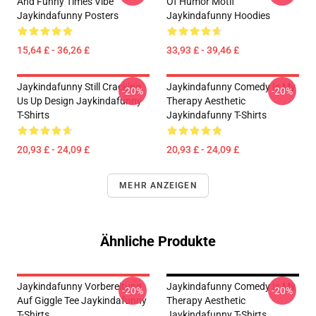
And Funny Times Vibe
Of Humor Motif
Jaykindafunny Posters
Jaykindafunny Hoodies
15,64 £ - 36,26 £
33,93 £ - 39,46 £
Jaykindafunny Still Cracking
Jaykindafunny Comedy Is My
-20%
-20%
Us Up Design Jaykindafunny
Therapy Aesthetic
T-Shirts
Jaykindafunny T-Shirts
20,93 £ - 24,09 £
20,93 £ - 24,09 £
MEHR ANZEIGEN
Ähnliche Produkte
Jaykindafunny Vorbereitung
Jaykindafunny Comedy Is My
-20%
-20%
Auf Giggle Tee Jaykindafunny
Therapy Aesthetic
T-Shirts
Jaykindafunny T-Shirts