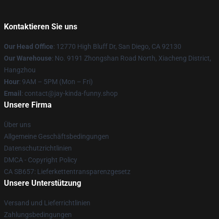
Kontaktieren Sie uns
Our Head Office
: 12770 High Bluff Dr, San Diego, CA 92130
Our Warehouse
: No. 9191 Zhongshan Road North, Xiacheng District,
Hangzhou
Hour
: 9AM – 5PM (Mon – Fri)
Email
: contact@jay-kinda-funny.shop
Unsere Firma
Über uns
Allgemeine Geschäftsbedingungen
Datenschutzrichtlinien
DMCA - Copyright Policy
CA SB657: Lieferkettentransparenzgesetz
Unsere Unterstützung
Versand und Lieferrichtlinien
Zahlungsbedingungen