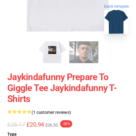
blank template
Jaykindafunny Prepare To
Giggle Tee Jaykindafunny T-
Shirts
(1 customer reviews)
£26.17
£20.94
-20%
$26.50
Type