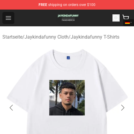
FREE
shipping on orders over $100
Jaykindafunny Shop - Official Jaykindafunny Merchandi
Open menu
Startseite
/
Jaykindafunny Cloth
/
Jaykindafunny T-Shirts