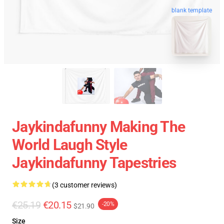
blank template
Jaykindafunny Making The
World Laugh Style
Jaykindafunny Tapestries
(3 customer reviews)
€25.19
€20.15
-20%
$21.90
Size