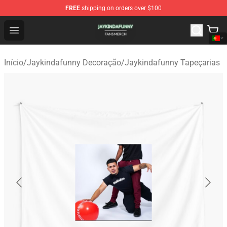
FREE
shipping on orders over $100
Jaykindafunny Shop - Official Jaykindafunny Merchandi
Open menu
Início
/
Jaykindafunny Decoração
/
Jaykindafunny Tapeçarias