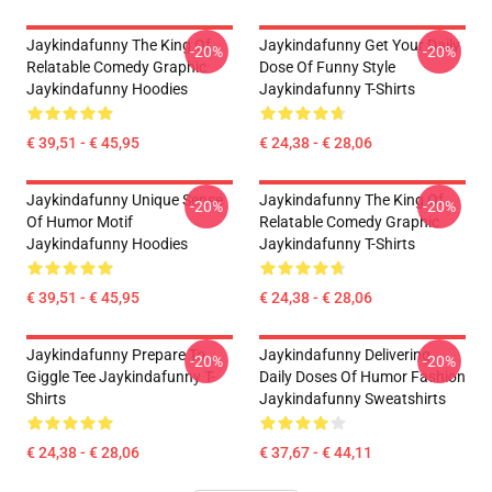
Jaykindafunny The King Of
Jaykindafunny Get Your Daily
-20%
-20%
Relatable Comedy Graphic
Dose Of Funny Style
Jaykindafunny Hoodies
Jaykindafunny T-Shirts
€ 39,51 - € 45,95
€ 24,38 - € 28,06
Jaykindafunny Unique Sense
Jaykindafunny The King Of
-20%
-20%
Of Humor Motif
Relatable Comedy Graphic
Jaykindafunny Hoodies
Jaykindafunny T-Shirts
€ 39,51 - € 45,95
€ 24,38 - € 28,06
Jaykindafunny Prepare To
Jaykindafunny Delivering
-20%
-20%
Giggle Tee Jaykindafunny T-
Daily Doses Of Humor Fashion
Shirts
Jaykindafunny Sweatshirts
€ 24,38 - € 28,06
€ 37,67 - € 44,11