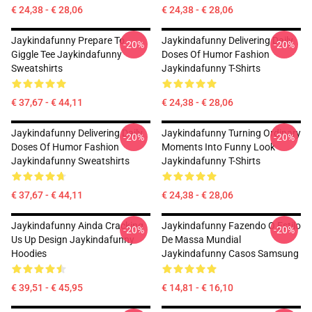
€ 24,38 - € 28,06
€ 24,38 - € 28,06
Jaykindafunny Prepare To
Jaykindafunny Delivering Daily
-20%
-20%
Giggle Tee Jaykindafunny
Doses Of Humor Fashion
Sweatshirts
Jaykindafunny T-Shirts
€ 37,67 - € 44,11
€ 24,38 - € 28,06
Jaykindafunny Delivering Daily
Jaykindafunny Turning Ordinary
-20%
-20%
Doses Of Humor Fashion
Moments Into Funny Look
Jaykindafunny Sweatshirts
Jaykindafunny T-Shirts
€ 37,67 - € 44,11
€ 24,38 - € 28,06
Jaykindafunny Ainda Cracking
Jaykindafunny Fazendo O Estilo
-20%
-20%
Us Up Design Jaykindafunny
De Massa Mundial
Hoodies
Jaykindafunny Casos Samsung
€ 39,51 - € 45,95
€ 14,81 - € 16,10