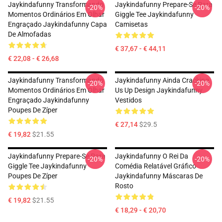
Jaykindafunny Transformando
Jaykindafunny Prepare-Se Para
-20%
-20%
Momentos Ordinários Em Olhar
Giggle Tee Jaykindafunny
Engraçado Jaykindafunny Capa
Camisetas
De Almofadas
€ 37,67 - € 44,11
€ 22,08 - € 26,68
Jaykindafunny Transformando
Jaykindafunny Ainda Cracking
-20%
-20%
Momentos Ordinários Em Olhar
Us Up Design Jaykindafunny
Engraçado Jaykindafunny
Vestidos
Poupes De Zíper
€ 27,14
$29.5
€ 19,82
$21.55
Jaykindafunny Prepare-Se Para
Jaykindafunny O Rei Da
-20%
-20%
Giggle Tee Jaykindafunny
Comédia Relatável Gráfico
Poupes De Zíper
Jaykindafunny Máscaras De
Rosto
€ 19,82
$21.55
€ 18,29 - € 20,70