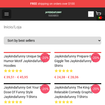
FREE
shipping on orders over $100
Jaykindafunny Shop - Official Jaykindafunny Merchandi
Open menu
Início
/
Loja
Jaykindafunny Unique Sense Of
Jaykindafunny Prepare-Se Para
-20%
-20%
Humor Motif Jaykindafunny
Giggle Tee Jaykindafunny T-
Hoodies
Shirts
€ 39,51 - € 45,95
€ 24,38 - € 28,06
Jaykindafunny Get Your Daily
Jaykindafunny The King Of
-20%
-20%
Dose Of Funny Style
Relatable Comedy Graphic
Jaykindafunny T-Shirts
Jaykindafunny T-Shirts