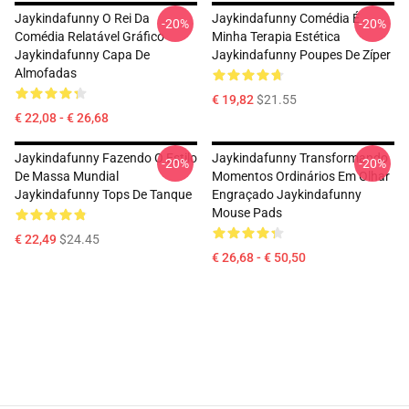
Jaykindafunny O Rei Da
Jaykindafunny Comédia É
-20%
-20%
Comédia Relatável Gráfico
Minha Terapia Estética
Jaykindafunny Capa De
Jaykindafunny Poupes De Zíper
Almofadas
€ 19,82
$21.55
€ 22,08 - € 26,68
Jaykindafunny Fazendo O Estilo
Jaykindafunny Transformando
-20%
-20%
De Massa Mundial
Momentos Ordinários Em Olhar
Jaykindafunny Tops De Tanque
Engraçado Jaykindafunny
Mouse Pads
€ 22,49
$24.45
€ 26,68 - € 50,50