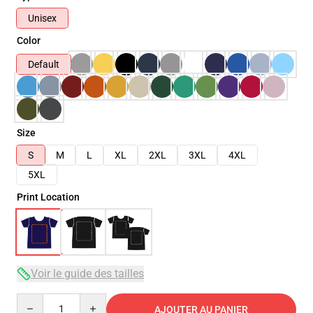
Unisex
Color
Default
Size
S
M
L
XL
2XL
3XL
4XL
5XL
Print Location
Voir le guide des tailles
Quantity
AJOUTER AU PANIER