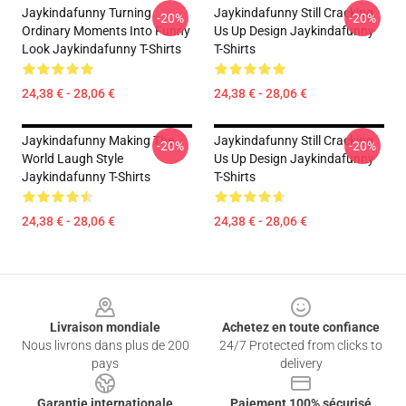
Jaykindafunny Turning
Jaykindafunny Still Cracking
-20%
-20%
Ordinary Moments Into Funny
Us Up Design Jaykindafunny
Look Jaykindafunny T-Shirts
T-Shirts
24,38 € - 28,06 €
24,38 € - 28,06 €
Jaykindafunny Making The
Jaykindafunny Still Cracking
-20%
-20%
World Laugh Style
Us Up Design Jaykindafunny
Jaykindafunny T-Shirts
T-Shirts
24,38 € - 28,06 €
24,38 € - 28,06 €
Footer
Livraison mondiale
Achetez en toute confiance
Nous livrons dans plus de 200
24/7 Protected from clicks to
pays
delivery
Garantie internationale
Paiement 100% sécurisé