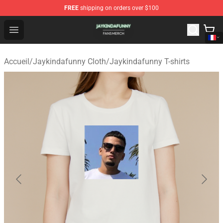
FREE
shipping on orders over $100
Jaykindafunny Shop - Official Jaykindafunny Merchandi
Open menu
Accueil
/
Jaykindafunny Cloth
/
Jaykindafunny T-shirts