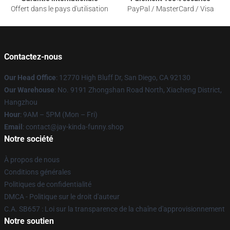
Offert dans le pays d'utilisation
PayPal / MasterCard / Visa
Contactez-nous
Our Head Office
: 12770 High Bluff Dr, San Diego, CA 92130
Our Warehouse
: No. 9191 Zhongshan Road North, Xiacheng District,
Hangzhou
Hour
: 9AM – 5PM (Mon – Fri)
Email
: contact@jay-kinda-funny.shop
Notre société
À propos de nous
Conditions générales
Politiques de confidentialité
DMCA - Politique sur le droit d'auteur
C.A. SB657 : Loi sur la transparence de la chaîne d'approvisionnement
Notre soutien