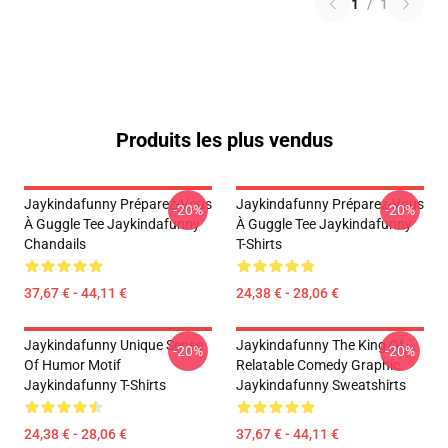
1
/
1
Produits les plus vendus
Jaykindafunny Préparez-Vous
Jaykindafunny Préparez-Vous
-20%
-20%
À Guggle Tee Jaykindafunny
À Guggle Tee Jaykindafunny
Chandails
T-Shirts
37,67 € - 44,11 €
24,38 € - 28,06 €
Jaykindafunny Unique Sense
Jaykindafunny The King Of
-20%
-20%
Of Humor Motif
Relatable Comedy Graphic
Jaykindafunny T-Shirts
Jaykindafunny Sweatshirts
24,38 € - 28,06 €
37,67 € - 44,11 €