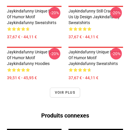
Jaykindafunny Unique Sense
Jaykindafunny Still Cracking
-20%
-20%
Of Humor Motif
Us Up Design Jaykindafunny
Jaykindafunny Sweatshirts
Sweatshirts
37,67 € - 44,11 €
37,67 € - 44,11 €
Jaykindafunny Unique Sense
Jaykindafunny Unique Sense
-20%
-20%
Of Humor Motif
Of Humor Motif
Jaykindafunny Hoodies
Jaykindafunny Sweatshirts
39,51 € - 45,95 €
37,67 € - 44,11 €
VOIR PLUS
Produits connexes