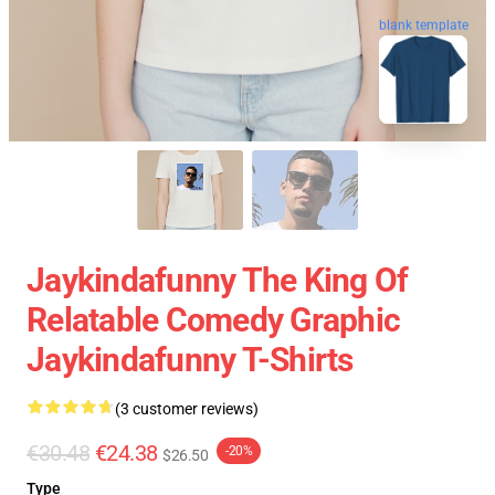
blank template
Jaykindafunny The King Of
Relatable Comedy Graphic
Jaykindafunny T-Shirts
(3 customer reviews)
€30.48
€24.38
-20%
$26.50
Type