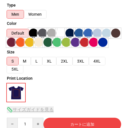
Type
Men
Women
Color
Default
Size
S
M
L
XL
2XL
3XL
4XL
5XL
Print Location
サイズガイドを見る
Quantity
カートに追加