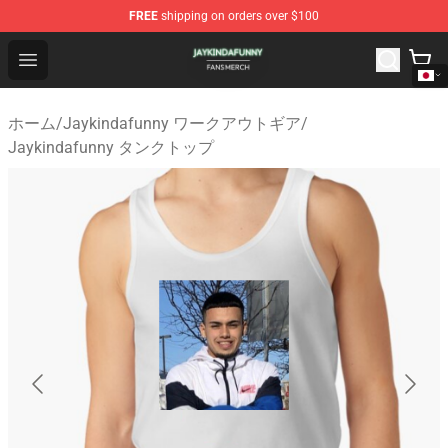
FREE
shipping on orders over $100
Jaykindafunny Shop - Official Jaykindafunny Merchandi
Open menu
ホーム
/
Jaykindafunny ワークアウトギア
/
Jaykindafunny タンクトップ