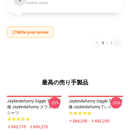
J
Verified owner
Write your review
1
/
1
最高の売り手製品
Jaykindafunny Giggle Teeの準
Jaykindafunny Giggle Teeの準
-20%
-20%
備 Jaykindafunny スウェット
備 Jaykindafunny Tシャツ
シャツ
￥384,250 - ￥442,250
￥593,775 - ￥695,275