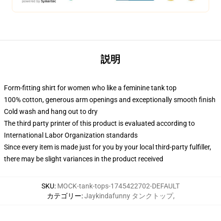
説明
Form-fitting shirt for women who like a feminine tank top
100% cotton, generous arm openings and exceptionally smooth finish
Cold wash and hang out to dry
The third party printer of this product is evaluated according to
International Labor Organization standards
Since every item is made just for you by your local third-party fulfiller,
there may be slight variances in the product received
SKU
:
MOCK-tank-tops-1745422702-DEFAULT
カテゴリー
:
Jaykindafunny タンクトップ
,