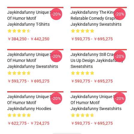
Jaykindafunny Unique Sense
Jaykindafunny The King Of
-20%
-20%
Of Humor Motif
Relatable Comedy Graphic
Jaykindafunny T-Shirts
Jaykindafunny Sweatshirts
￥384,250 - ￥442,250
￥593,775 - ￥695,275
Jaykindafunny Unique Sense
Jaykindafunny Still Cracking
-20%
-20%
Of Humor Motif
Us Up Design Jaykindafunny
Jaykindafunny Sweatshirts
Sweatshirts
￥593,775 - ￥695,275
￥593,775 - ￥695,275
Jaykindafunny Unique Sense
Jaykindafunny Unique Sense
-20%
-20%
Of Humor Motif
Of Humor Motif
Jaykindafunny Hoodies
Jaykindafunny Sweatshirts
￥622,775 - ￥724,275
￥593,775 - ￥695,275