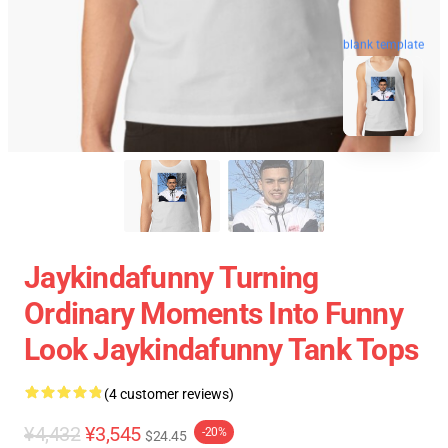
blank template
Jaykindafunny Turning
Ordinary Moments Into Funny
Look Jaykindafunny Tank Tops
(4 customer reviews)
¥4,432
¥3,545
-20%
$24.45