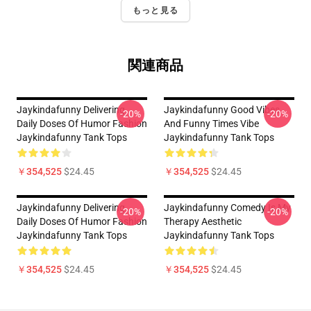
もっと見る
関連商品
Jaykindafunny Delivering
Jaykindafunny Good Vibes
-20%
-20%
Daily Doses Of Humor Fashion
And Funny Times Vibe
Jaykindafunny Tank Tops
Jaykindafunny Tank Tops
￥354,525
$24.45
￥354,525
$24.45
Jaykindafunny Delivering
Jaykindafunny Comedy Is My
-20%
-20%
Daily Doses Of Humor Fashion
Therapy Aesthetic
Jaykindafunny Tank Tops
Jaykindafunny Tank Tops
￥354,525
$24.45
￥354,525
$24.45