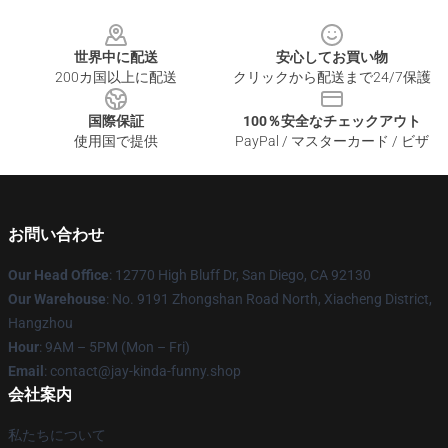
Footer
世界中に配送
安心してお買い物
200カ国以上に配送
クリックから配送まで24/7保護
国際保証
100％安全なチェックアウト
使用国で提供
PayPal / マスターカード / ビザ
お問い合わせ
Our Head Office
: 12770 High Bluff Dr, San Diego, CA 92130
Our Warehouse
: No. 9191 Zhongshan Road North, Xiacheng District,
Hangzhou
Hour
: 9AM – 5PM (Mon – Fri)
Email
: contact@jay-kinda-funny.shop
会社案内
私たちについて