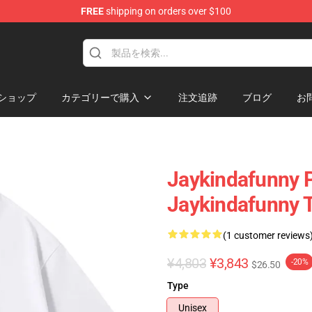
FREE
shipping on orders over $100
dise Store
ショップ
カテゴリーで購入
注文追跡
ブログ
お
Jaykindafunny P
Jaykindafunny T
(1 customer reviews
¥4,803
¥3,843
-20%
$26.50
Type
Unisex