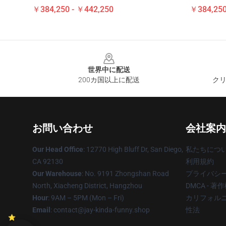
￥384,250 - ￥442,250
￥384,250
Footer
世界中に配送
200カ国以上に配送
クリ
お問い合わせ
会社案内
Our Head Office
: 12770 High Bluff Dr, San Diego,
私たちにつ
CA 92130
利用規約
Our Warehouse
: No. 9191 Zhongshan Road
プライバシ
North, Xiacheng District, Hangzhou
DMCA - 
Hour
: 9AM – 5PM (Mon – Fri)
カリフォルニ
Email
: contact@jay-kinda-funny.shop
性法