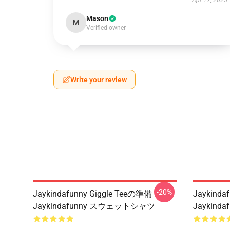
Apr 17, 2025
Mason
M
Verified owner
Write your review
-20%
Jaykindafunny Giggle Teeの準備
Jaykinda
Jaykindafunny スウェットシャツ
Jaykind