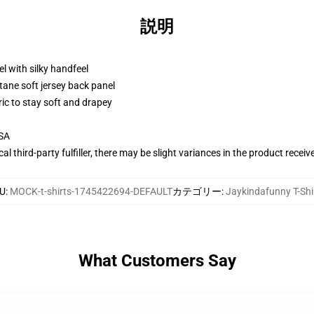
説明
l with silky handfeel
tane soft jersey back panel
ric to stay soft and drapey
USA
al third-party fulfiller, there may be slight variances in the product receiv
U
:
MOCK-t-shirts-1745422694-DEFAULT
カテゴリー
:
Jaykindafunny T-Shi
What Customers Say