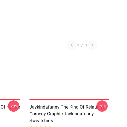
1
/
1
-20%
-20%
 Of Humor
Jaykindafunny The King Of Relatable
Comedy Graphic Jaykindafunny
Sweatshirts