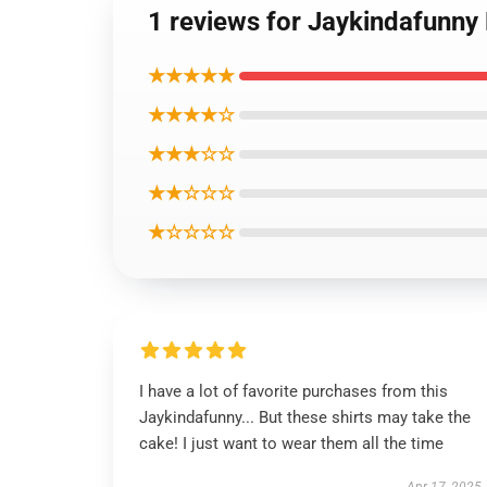
1 reviews for Jaykindafunny 
★★★★★
★★★★☆
★★★☆☆
★★☆☆☆
★☆☆☆☆
I have a lot of favorite purchases from this
Jaykindafunny... But these shirts may take the
cake! I just want to wear them all the time