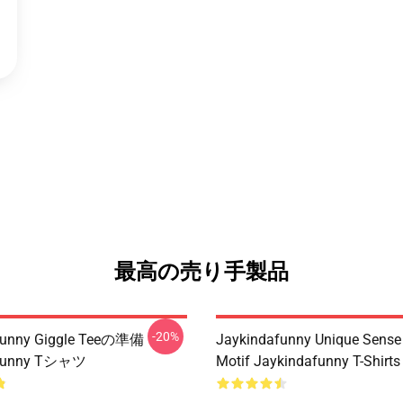
最高の売り手製品
-20%
funny Giggle Teeの準備
Jaykindafunny Unique Sense
afunny Tシャツ
Motif Jaykindafunny T-Shirts