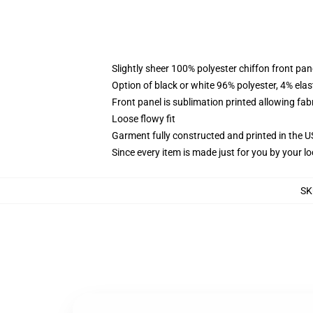
Slightly sheer 100% polyester chiffon front pane
Option of black or white 96% polyester, 4% elas
Front panel is sublimation printed allowing fab
Loose flowy fit
Garment fully constructed and printed in the 
Since every item is made just for you by your loc
SK