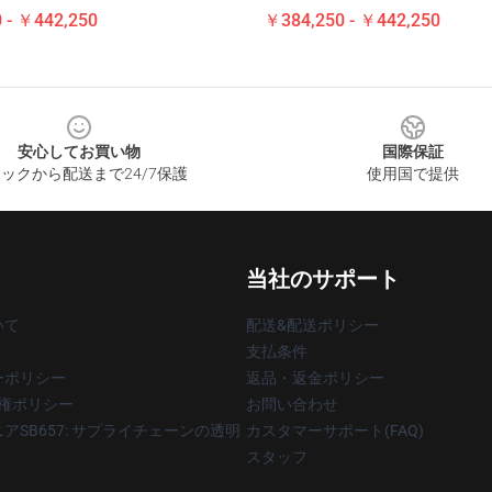
 - ￥442,250
￥384,250 - ￥442,250
安心してお買い物
国際保証
ックから配送まで24/7保護
使用国で提供
当社のサポート
いて
配送&配送ポリシー
支払条件
ーポリシー
返品・返金ポリシー
著作権ポリシー
お問い合わせ
アSB657: サプライチェーンの透明
カスタマーサポート(FAQ)
スタッフ