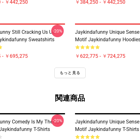
 - ￥442,250
￥384,250 - ￥442,250
-20%
unny Still Cracking Us Up
Jaykindafunny Unique Sense
ykindafunny Sweatshirts
Motif Jaykindafunny Hoodie
 - ￥695,275
￥622,775 - ￥724,275
もっと見る
関連商品
-20%
unny Comedy Is My Therapy
Jaykindafunny Unique Sense
 Jaykindafunny T-Shirts
Motif Jaykindafunny T-Shirts