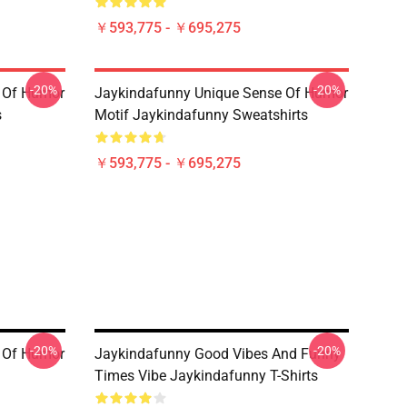
￥593,775 - ￥695,275
-20%
-20%
 Of Humor
Jaykindafunny Unique Sense Of Humor
s
Motif Jaykindafunny Sweatshirts
￥593,775 - ￥695,275
-20%
-20%
 Of Humor
Jaykindafunny Good Vibes And Funny
Times Vibe Jaykindafunny T-Shirts