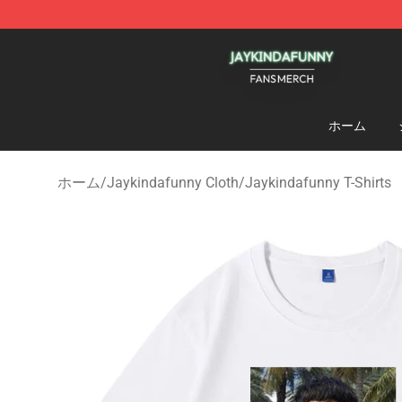
Jaykindafunny Shop - Official Jaykindafunny Merchan
ホーム
ホーム
/
Jaykindafunny Cloth
/
Jaykindafunny T-Shirts