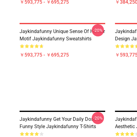
￥593,775 - ￥695,275
￥384,250
-20%
Jaykindafunny Unique Sense Of Humor
Jaykindaf
Motif Jaykindafunny Sweatshirts
Design Ja
￥593,775 - ￥695,275
￥593,775
-20%
Jaykindafunny Get Your Daily Dose Of
Jaykindaf
Funny Style Jaykindafunny T-Shirts
Aesthetic